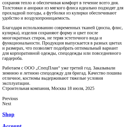
сохраняя тепло и обеспечивая комфорт в течение всего дня.
Толстовки и анораки из мягкого флиса идеально подходят для
прохладной погоды, а футболки из кулирки обеспечивают
удобство и воздухопроницаемость.
Благодаря использованию современных тканей (дюспа, флис,
кулирка), изделия сохраняют форму и цвет после
многократных стирок, не теряя эстетичного вида и
функциональности. Продукция выпускается в разных цветах
и размерах, что позволяет подобрать оптимальный вариант
для корпоративной одежды, спецодежды или повседневного
гардероба.
Работаем с ООО „СпецПлан“ уже третий год. Заказывали
Н
зимнюю и летнюю спецодежду для бригад. Качество пошива
П
отличное, костюмы выдерживают тяжелые условия
п
эксплуатации.
у
Строительная компания, Москва
18 июля, 2025
П
2
Previous
Next
Shop
Account