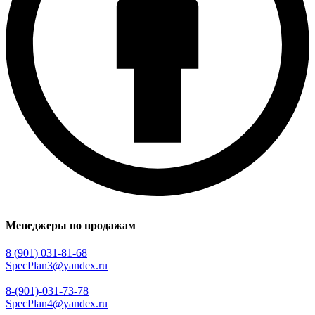
Менеджеры по продажам
8 (901) 031-81-68
SpecPlan3@yandex.ru
8-(901)-031-73-78
SpecPlan4@yandex.ru