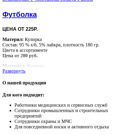
Футболка
ЦЕНА ОТ 225Р.
Материл:
Кулирка
Состав: 95 % х/б, 5% лайкра, плотность 180 гр.
Цвета в ассортименте
Цена от 280 руб.
Материал:
Кулирка
Развернуть
Состав: 100% х/б, плотность 160 гр.
Цвета в ассортименте
Цена от 225 руб.
О нашей продукции
Для кого подходит:
Работники медицинских и сервисных служб
Сотрудники промышленных и строительных
предприятий
Сотрудники охраны и МЧС
Для повседневной носки и активного отдыха