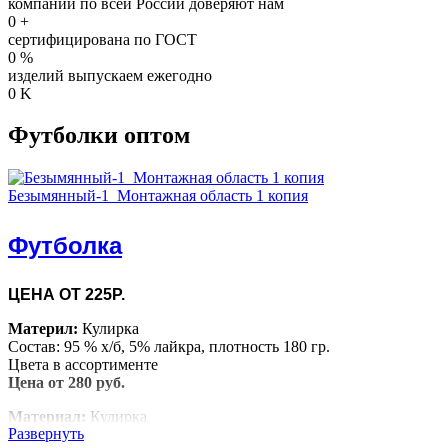
компаний по всей России доверяют нам
0
+
сертифицирована по ГОСТ
0
%
изделий выпускаем ежегодно
0
K
Футболки оптом
Безымянный-1_Монтажная область 1 копия
Футболка
ЦЕНА ОТ 225Р.
Материл:
Кулирка
Состав: 95 % х/б, 5% лайкра, плотность 180 гр.
Цвета в ассортименте
Цена от 280 руб.
Материал:
Кулирка
Развернуть
Состав: 100% х/б, плотность 160 гр.