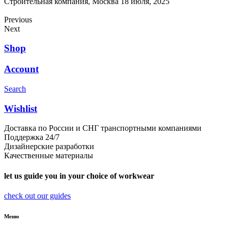
Строительная компания, Москва
18 июля, 2025
П
2
Previous
Next
Shop
Account
Search
Wishlist
Доставка по России и СНГ транспортными компаниями
Поддержка 24/7
Дизайнерские разработки
Качественные материалы
let us guide you in your choice of workwear
check out our guides
Меню