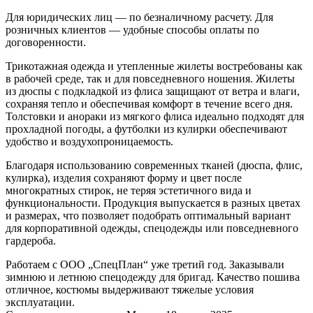
Для юридических лиц — по безналичному расчету. Для
розничных клиентов — удобные способы оплаты по
договоренности.
Трикотажная одежда и утепленные жилеты востребованы как
в рабочей среде, так и для повседневного ношения. Жилеты
из дюспы с подкладкой из флиса защищают от ветра и влаги,
сохраняя тепло и обеспечивая комфорт в течение всего дня.
Толстовки и анораки из мягкого флиса идеально подходят для
прохладной погоды, а футболки из кулирки обеспечивают
удобство и воздухопроницаемость.
Благодаря использованию современных тканей (дюспа, флис,
кулирка), изделия сохраняют форму и цвет после
многократных стирок, не теряя эстетичного вида и
функциональности. Продукция выпускается в разных цветах
и размерах, что позволяет подобрать оптимальный вариант
для корпоративной одежды, спецодежды или повседневного
гардероба.
Работаем с ООО „СпецПлан“ уже третий год. Заказывали
Н
зимнюю и летнюю спецодежду для бригад. Качество пошива
П
отличное, костюмы выдерживают тяжелые условия
п
эксплуатации.
у