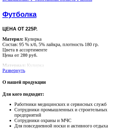
Футболка
ЦЕНА ОТ 225Р.
Материл:
Кулирка
Состав: 95 % х/б, 5% лайкра, плотность 180 гр.
Цвета в ассортименте
Цена от 280 руб.
Материал:
Кулирка
Развернуть
Состав: 100% х/б, плотность 160 гр.
Цвета в ассортименте
Цена от 225 руб.
О нашей продукции
Для кого подходит:
Работники медицинских и сервисных служб
Сотрудники промышленных и строительных
предприятий
Сотрудники охраны и МЧС
Для повседневной носки и активного отдыха