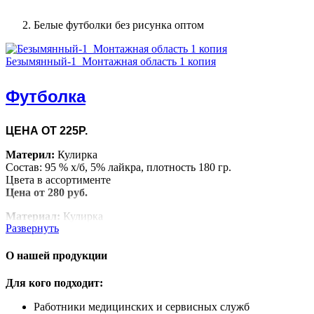
Белые футболки без рисунка оптом
Безымянный-1_Монтажная область 1 копия
Футболка
ЦЕНА ОТ 225Р.
Материл:
Кулирка
Состав: 95 % х/б, 5% лайкра, плотность 180 гр.
Цвета в ассортименте
Цена от 280 руб.
Материал:
Кулирка
Развернуть
Состав: 100% х/б, плотность 160 гр.
Цвета в ассортименте
Цена от 225 руб.
О нашей продукции
Для кого подходит:
Работники медицинских и сервисных служб